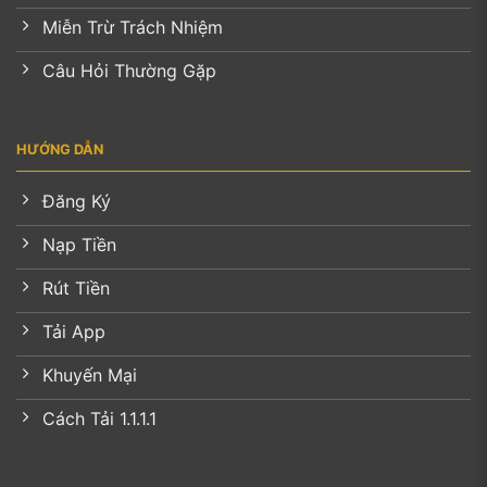
Miễn Trừ Trách Nhiệm
Câu Hỏi Thường Gặp
HƯỚNG DẪN
Đăng Ký
Nạp Tiền
Rút Tiền
Tải App
Khuyến Mại
Cách Tải 1.1.1.1