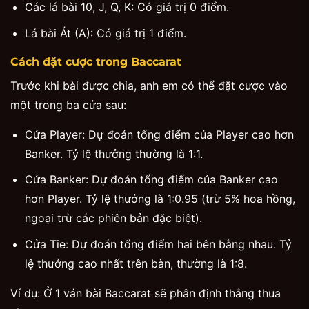
Các lá bài 10, J, Q, K: Có giá trị 0 điểm.
Lá bài Át (A): Có giá trị 1 điểm.
Cách đặt cược trong Baccarat
Trước khi bài được chia, anh em có thể đặt cược vào
một trong ba cửa sau:
Cửa Player: Dự đoán tổng điểm của Player cao hơn
Banker. Tỷ lệ thưởng thường là 1:1.
Cửa Banker: Dự đoán tổng điểm của Banker cao
hơn Player. Tỷ lệ thưởng là 1:0.95 (trừ 5% hoa hồng,
ngoại trừ các phiên bản đặc biệt).
Cửa Tie: Dự đoán tổng điểm hai bên bằng nhau. Tỷ
lệ thưởng cao nhất trên bàn, thường là 1:8.
Ví dụ: Ở 1 ván bài Baccarat sẽ phân định thắng thua