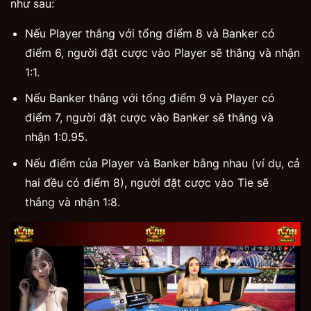
như sau:
Nếu Player thắng với tổng điểm 8 và Banker có
điểm 6, người đặt cược vào Player sẽ thắng và nhận
1:1.
Nếu Banker thắng với tổng điểm 9 và Player có
điểm 7, người đặt cược vào Banker sẽ thắng và
nhận 1:0.95.
Nếu điểm của Player và Banker bằng nhau (ví dụ, cả
hai đều có điểm 8), người đặt cược vào Tie sẽ
thắng và nhận 1:8.