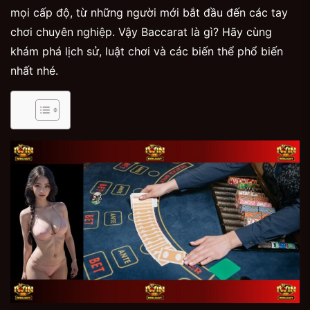
mọi cấp độ, từ những người mới bắt đầu đến các tay
chơi chuyên nghiệp. Vậy Baccarat là gì? Hãy cùng
khám phá lịch sử, luật chơi và các biến thể phổ biến
nhất nhé.