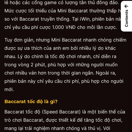
lẻ hoặc các cổng game có lượng tân thủ đông đảo.
←
Mức cược tối thiểu của Mini Baccarat thường thấp hơn
Contents
so với Baccarat truyền thống. Tại iWin, phiên bản này
chỉ yêu cầu phí cược 1.000 VNĐ cho mỗi lần cược.
Tuy đơn giản, nhưng Mini Baccarat nhanh chóng chiếm
được sự ưa thích của anh em bởi nhiều lý do khác
nhau. Lý do chính là tốc độ chơi nhanh, chỉ diễn ra
trong vòng 2 phút, phù hợp với những người muốn
chơi nhiều ván hơn trong thời gian ngắn. Ngoài ra,
phiên bản này chỉ yêu cầu chi phí, phù hợp cho người
mới.
Baccarat tốc độ là gì?
Baccarat tốc độ (Speed Baccarat) là một biến thể của
trò chơi Baccarat, được thiết kế để tăng tốc độ chơi,
mang lại trải nghiệm nhanh chóng và thú vị. Với