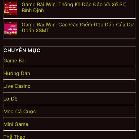
Game Bài IWin: Thống Kê Độc Đáo Về Xổ Số
Bình Định
Game Bài IWin: Các Đặc Điểm Độc Đáo Của Dự
Đoán XSMT
CHUYÊN MỤC
Game Bài
Hướng Dẫn
Live Casino
Lô Đề
Mẹo Cá Cược
Mini Game
Thể Thao