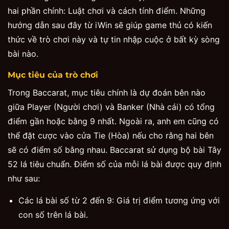
hai phần chính: Luật chơi và cách tính điểm. Những
hướng dẫn sau đây từ iWin sẽ giúp game thủ có kiến
thức về trò chơi này và tự tin nhập cuộc ở bất kỳ sòng
bài nào.
Mục tiêu của trò chơi
Trong Baccarat, mục tiêu chính là dự đoán bên nào
giữa Player (Người chơi) và Banker (Nhà cái) có tổng
điểm gần hoặc bằng 9 nhất. Ngoài ra, anh em cũng có
thể đặt cược vào cửa Tie (Hòa) nếu cho rằng hai bên
sẽ có điểm số bằng nhau. Baccarat sử dụng bộ bài Tây
52 lá tiêu chuẩn. Điểm số của mỗi lá bài được quy định
như sau:
Các lá bài số từ 2 đến 9: Giá trị điểm tương ứng với
con số trên lá bài.