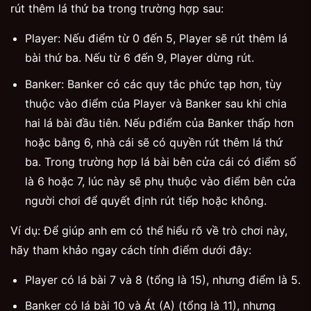
rút thêm lá thứ ba trong trường hợp sau:
Player: Nếu điểm từ 0 đến 5, Player sẽ rút thêm lá
bài thứ ba. Nếu từ 6 đến 9, Player dừng rút.
Banker: Banker có các quy tắc phức tạp hơn, tùy
thuộc vào điểm của Player và Banker sau khi chia
hai lá bài đầu tiên. Nếu pđiểm của Banker thấp hơn
hoặc bằng 6, nhà cái sẽ có quyền rút thêm lá thứ
ba. Trong trường hợp lá bài bên cửa cái có điểm số
là 6 hoặc 7, lúc này sẽ phụ thuộc vào điểm bên cửa
người chơi để quyết định rút tiếp hoặc không.
Ví dụ: Để giúp anh em có thể hiểu rõ về trò chơi này,
hãy tham khảo ngay cách tính điểm dưới đây:
Player có lá bài 7 và 8 (tổng là 15), nhưng điểm là 5.
Banker có lá bài 10 và Át (A) (tổng là 11), nhưng