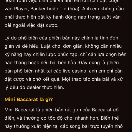
hoàn toàn việc chia bài và anh em chỉ cần đặt cược
vào Player, Banker hoặc Tie (hòa). Anh em không cần
phải thực hiện bất kỳ hành động nào trong suốt ván
bài ngoài việc đặt cược.
Lý do phổ biến của phiên bản này chính là tính đơn
giản và dễ hiểu. Luật chơi đơn giản, không cần nhiều
kỹ năng hay chiến lược phức tạp, chỉ cần lựa chọn bên
nào thắng hoặc nếu hai bên hòa. Đây cũng là phiên
bản phổ biến nhất tại các live casino, anh em chỉ cần
đặt cược và chờ kết quả. Mọi thao tác chia bài và xử
lý đều do dealer thực hiện.
Mini Baccarat là gì?
Mini Baccarat là phiên bản rút gọn của Baccarat cổ
điển, và thường có tốc độ chơi nhanh hơn. Biến thể
này thường xuất hiện tại các sòng bài trực tuyến nhỏ