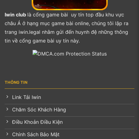
Iwin club
là cổng game bài uy tín top đầu khu vực
châu Á ở hạng mục game bài online, chúng tôi lập ra
trang iwin.legal nhằm gửi đến huynh đệ những thông
tin về cổng game bài uy tín này.
THÔNG TIN
Link Tải Iwin
Chăm Sóc Khách Hàng
Điều Khoản Điều Kiện
Chính Sách Bảo Mật