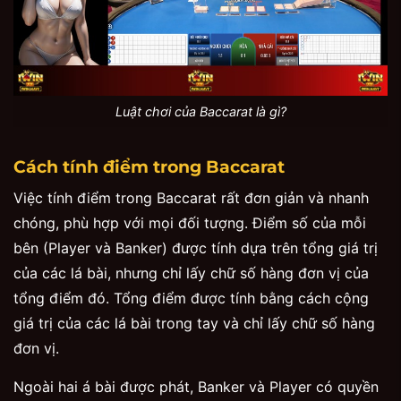
Luật chơi của Baccarat là gì?
Cách tính điểm trong Baccarat
Việc tính điểm trong Baccarat rất đơn giản và nhanh
chóng, phù hợp với mọi đối tượng. Điểm số của mỗi
bên (Player và Banker) được tính dựa trên tổng giá trị
của các lá bài, nhưng chỉ lấy chữ số hàng đơn vị của
tổng điểm đó. Tổng điểm được tính bằng cách cộng
giá trị của các lá bài trong tay và chỉ lấy chữ số hàng
đơn vị.
Ngoài hai á bài được phát, Banker và Player có quyền