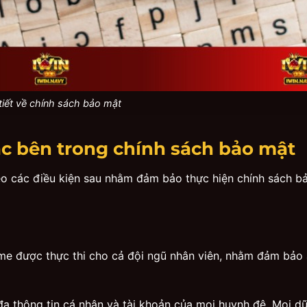
tiết về chính sách bảo mật
c bên trong chính sách bảo mật
eo các điều kiện sau nhằm đảm bảo thực hiện chính sách b
me được thực thi cho cả đội ngũ nhân viên, nhằm đảm bảo
đa thông tin cá nhân và tài khoản của mọi huynh đệ. Mọi dữ