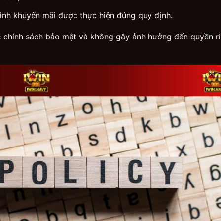
ình khuyến mãi được thực hiện đúng quy định.
hẽ chính sách bảo mật và không gây ảnh hưởng đến quyền r