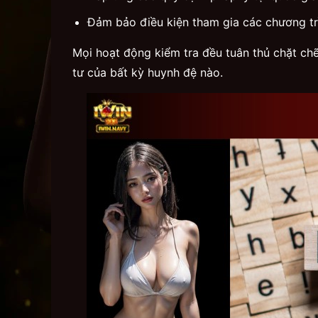
Đảm bảo điều kiện tham gia các chương tr
Mọi hoạt động kiểm tra đều tuân thủ chặt c
tư của bất kỳ huynh đệ nào.