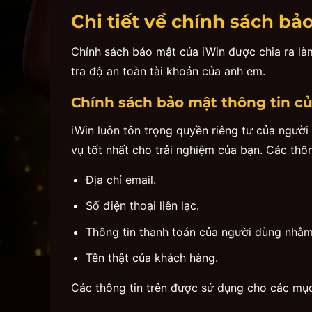
Chi tiết về chính sách b
Chính sách bảo mật của iWin được chia ra là
tra độ an toàn tài khoản của anh em.
Chính sách bảo mật thông tin c
iWin luôn tôn trọng quyền riêng tư của người
vụ tốt nhất cho trải nghiệm của bạn. Các th
Địa chỉ email.
Số điện thoại liên lạc.
Thông tin thanh toán của người dùng nhằ
Tên thật của khách hàng.
Các thông tin trên được sử dụng cho các mục