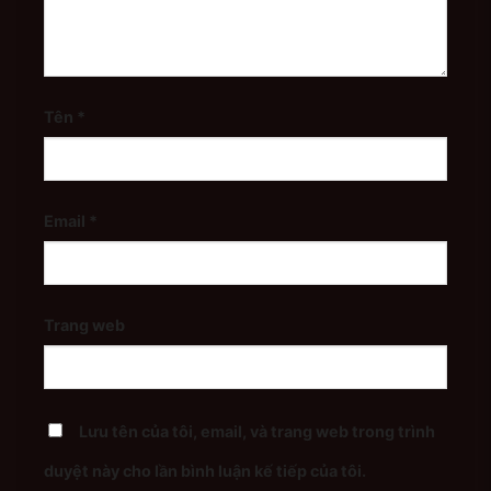
trình chinh [...]
Win [...]
Tên
*
Email
*
Trang web
Lưu tên của tôi, email, và trang web trong trình
duyệt này cho lần bình luận kế tiếp của tôi.