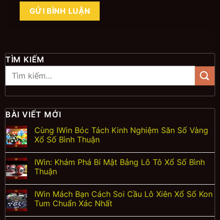
TÌM KIẾM
BÀI VIẾT MỚI
Cùng IWin Bóc Tách Kinh Nghiệm Săn Số Vàng
Xổ Số Bình Thuận
IWin: Khám Phá Bí Mật Bảng Lô Tô Xổ Số Bình
Thuận
IWin Mách Bạn Cách Soi Cầu Lô Xiên Xổ Số Kon
Tum Chuẩn Xác Nhất