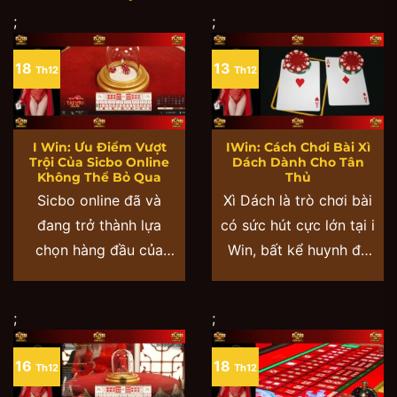
;
;
18
13
Th12
Th12
I Win: Ưu Điểm Vượt
IWin: Cách Chơi Bài Xì
Trội Của Sicbo Online
Dách Dành Cho Tân
Không Thể Bỏ Qua
Thủ
Sicbo online đã và
Xì Dách là trò chơi bài
đang trở thành lựa
có sức hút cực lớn tại i
chọn hàng đầu của
Win, bất kể huynh đệ
nhiều tay chơi nhờ các
là tân thủ hay cao thủ
ưu điểm nổi bật so với
lâu năm. Mỗi một trình
;
;
phiên bản truyền
độ khác nhau đều có
thống. Sự kết hợp giữa
những cách đánh bài
16
18
Th12
Th12
công nghệ hiện đại và
riêng, thể hiện đẳng