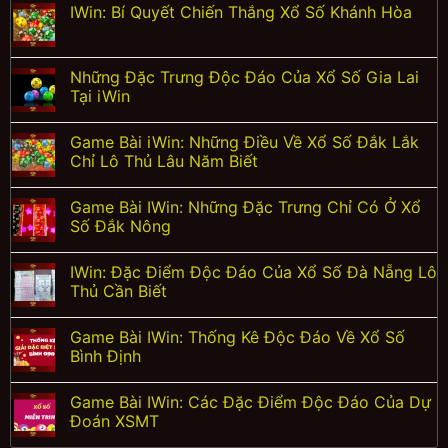
IWin: Bí Quyết Chiến Thắng Xổ Số Khánh Hòa
Những Đặc Trưng Độc Đáo Của Xổ Số Gia Lai
Tại iWin
Game Bài iWin: Những Điều Về Xổ Số Đắk Lắk
Chỉ Lô Thủ Lâu Năm Biết
Game Bài IWin: Những Đặc Trưng Chỉ Có Ở Xổ
Số Đắk Nông
IWin: Đặc Điểm Độc Đáo Của Xổ Số Đà Nẵng Lô
Thủ Cần Biết
Game Bài IWin: Thống Kê Độc Đáo Về Xổ Số
Bình Định
Game Bài IWin: Các Đặc Điểm Độc Đáo Của Dự
Đoán XSMT