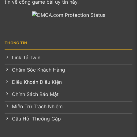
tin về cổng game bài uy tín này.
THÔNG TIN
Link Tải Iwin
Chăm Sóc Khách Hàng
Điều Khoản Điều Kiện
Chính Sách Bảo Mật
Miễn Trừ Trách Nhiệm
Câu Hỏi Thường Gặp