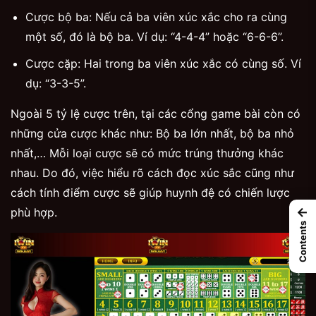
Cược bộ ba: Nếu cả ba viên xúc xắc cho ra cùng
một số, đó là bộ ba. Ví dụ: “4-4-4” hoặc “6-6-6”.
Cược cặp: Hai trong ba viên xúc xắc có cùng số. Ví
dụ: “3-3-5”.
Ngoài 5 tỷ lệ cược trên, tại các cổng game bài còn có
những cửa cược khác như: Bộ ba lớn nhất, bộ ba nhỏ
nhất,… Mỗi loại cược sẽ có mức trúng thưởng khác
nhau. Do đó, việc hiểu rõ cách đọc xúc sắc cũng như
cách tính điểm cược sẽ giúp huynh đệ có chiến lược
←
phù hợp.
Contents