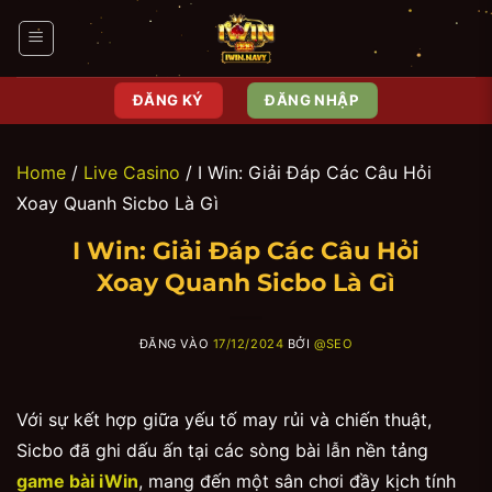
Bỏ
qua
nội
dung
ĐĂNG KÝ
ĐĂNG NHẬP
Home
/
Live Casino
/
I Win: Giải Đáp Các Câu Hỏi
Xoay Quanh Sicbo Là Gì
I Win: Giải Đáp Các Câu Hỏi
Xoay Quanh Sicbo Là Gì
ĐĂNG VÀO
17/12/2024
BỞI
@SEO
Với sự kết hợp giữa yếu tố may rủi và chiến thuật,
Sicbo đã ghi dấu ấn tại các sòng bài lẫn nền tảng
game bài iWin
, mang đến một sân chơi đầy kịch tính