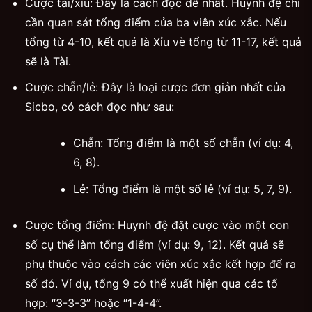
Cược tài/xỉu: Đây là cách đọc dễ nhất. Huynh đệ chỉ
cần quan sát tổng điểm của ba viên xúc xắc. Nếu
tổng từ 4-10, kết quả là Xỉu vè tổng từ 11-17, kết quả
sẽ là Tài.
Cược chẵn/lẻ: Đây là loại cược đơn giản nhất của
Sicbo, có cách đọc như sau:
Chẵn: Tổng điểm là một số chẵn (ví dụ: 4,
6, 8).
Lẻ: Tổng điểm là một số lẻ (ví dụ: 5, 7, 9).
Cược tổng điểm: Huynh đệ đặt cược vào một con
số cụ thể làm tổng điểm (ví dụ: 9, 12). Kết quả sẽ
phụ thuộc vào cách các viên xúc xắc kết hợp để ra
số đó. Ví dụ, tổng 9 có thể xuất hiện qua các tổ
hợp: “3-3-3” hoặc “1-4-4”.