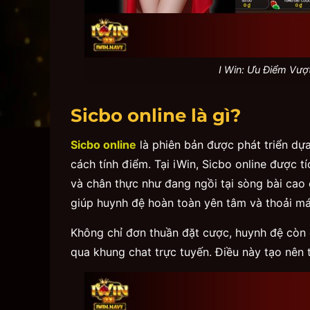
I Win: Ưu Điểm Vượ
Sicbo online là gì?
Sicbo online
là phiên bản được phát triển dự
cách tính điểm. Tại iWin, Sicbo online được 
và chân thực như đang ngồi tại sòng bài cao 
giúp huynh đệ hoàn toàn yên tâm và thoải má
Không chỉ đơn thuần đặt cược, huynh đệ còn 
qua khung chat trực tuyến. Điều này tạo nên t