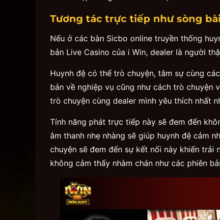
Tương tác trực tiếp như sòng bài
Nếu ở các bàn Sicbo online truyền thống huynh
bản Live Casino của i Win, dealer là người t
Huynh đệ có thể trò chuyện, tâm sự cùng các
bản về nghiệp vụ cũng như cách trò chuyện 
trò chuyện cùng dealer mình yêu thích nhất n
Tính năng phát trực tiếp này sẽ đem đến khôn
âm thanh nhẹ nhàng sẽ giúp huynh đệ cảm nhậ
chuyện sẽ đem đến sự kết nối này khiến trải 
không cảm thấy nhàm chán như các phiên bản