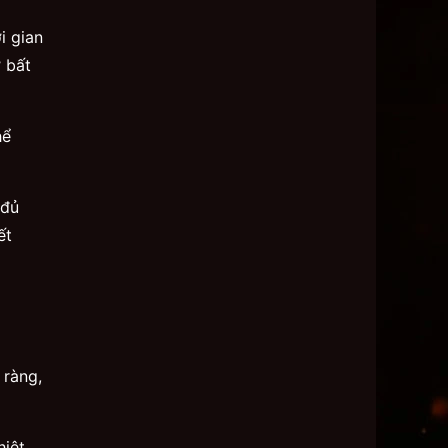
i gian
ở bất
hể
 đủ
ết
 ràng,
hiệt