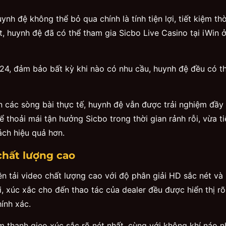
nh đệ không thể bỏ qua chính là tính tiện lợi, tiết kiệm thờ
et, huynh đệ đã có thể tham gia Sicbo Live Casino tại iWin 
/24, đảm bảo bất kỳ khi nào có nhu cầu, huynh đệ đều có t
ến các sòng bài thực tế, huynh đệ vẫn được trải nghiệm đầy
thoải mái tận hưởng Sicbo trong thời gian rảnh rỗi, vừa ti
ách hiệu quả hơn.
chất lượng cao
ền tải video chất lượng cao với độ phân giải HD sắc nét và
i, xúc xắc cho đến thao tác của dealer đều được hiển thị rõ
ính xác.
thanh gieo xúc sắc rõ nét nhất, cùng với không khí náo n