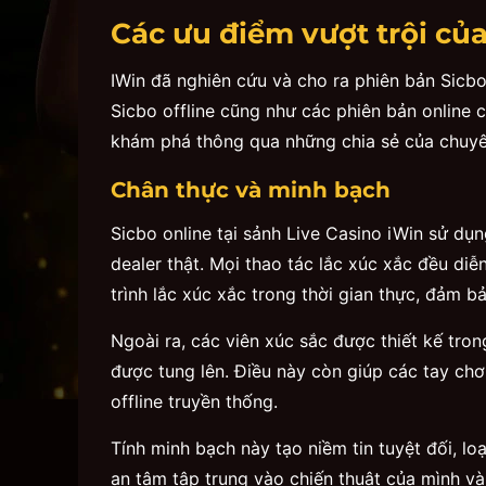
Các ưu điểm vượt trội của
IWin đã nghiên cứu và cho ra phiên bản Sicb
Sicbo offline cũng như các phiên bản online 
khám phá thông qua những chia sẻ của chuyê
Chân thực và minh bạch
Sicbo online tại sảnh Live Casino iWin sử dụn
dealer thật. Mọi thao tác lắc xúc xắc đều di
trình lắc xúc xắc trong thời gian thực, đảm 
Ngoài ra, các viên xúc sắc được thiết kế tro
được tung lên. Điều này còn giúp các tay chơi
offline truyền thống.
Tính minh bạch này tạo niềm tin tuyệt đối, lo
an tâm tập trung vào chiến thuật của mình v