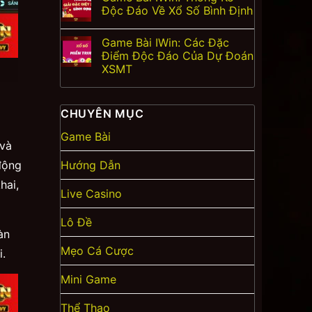
Độc Đáo Về Xổ Số Bình Định
Game Bài IWin: Các Đặc
Điểm Độc Đáo Của Dự Đoán
XSMT
CHUYÊN MỤC
Game Bài
 và
Hướng Dẫn
động
hai,
Live Casino
Lô Đề
àn
Mẹo Cá Cược
i.
Mini Game
Thể Thao