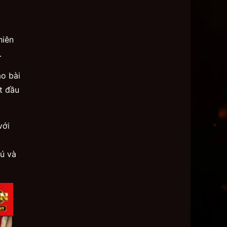
hiên
t.
ạo bài
t đầu
với
ò
hú và